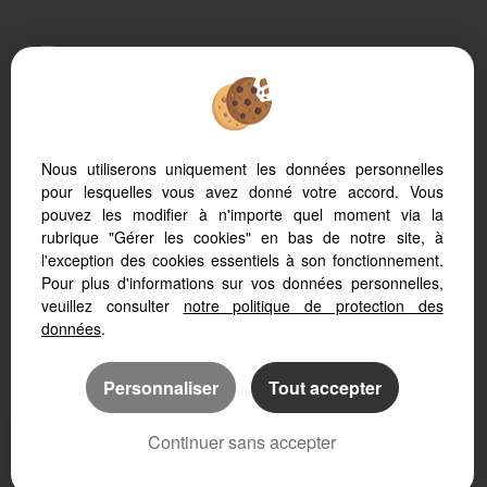
Afin de vous offrir un confort de lecture permanent, depuis votre PC,
votre tablette ou votre smartphone, notre site s’adapte
automatiquement aux différents types d'écrans
Nous utiliserons uniquement les données personnelles
pour lesquelles vous avez donné votre accord. Vous
Logiciel immobilier Adapt Immo
Site internet immobilier
pouvez les modifier à n'importe quel moment via la
Référencement site immobilier
rubrique "Gérer les cookies" en bas de notre site, à
l'exception des cookies essentiels à son fonctionnement.
Pour plus d'informations sur vos données personnelles,
veuillez consulter
notre politique de protection des
données
.
Personnaliser
Tout accepter
Continuer sans accepter