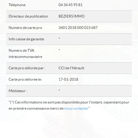
Téléphone
04 34 45 95 81
Nos offres
Directeur de publication
BEZIERS IMMO
Qui sommes-nous ?
Numéro de carte pro
3401 2018 000 023 687
Contact
Info caisse de garantie
*
Numéro de TVA
*
intracommunautaire
Carte pro délivrée par :
CCI de l'Hérault
Carte pro délivrée le :
17-01-2018
Médiateur :
*
"(*) Ces informations ne sont pas disponibles pour l'instant, cependant pour
en prendre connaissance merci de
nous contacter
"