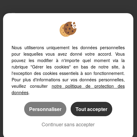
Afin de vous offrir un confort de lecture permanent, depuis votre PC,
votre tablette ou votre smartphone, notre site s’adapte
automatiquement aux différents types d'écrans
Nous utiliserons uniquement les données personnelles
pour lesquelles vous avez donné votre accord. Vous
Logiciel immobilier
Création site internet
pouvez les modifier à n'importe quel moment via la
Référencement site immobilier
rubrique "Gérer les cookies" en bas de notre site, à
l'exception des cookies essentiels à son fonctionnement.
Pour plus d'informations sur vos données personnelles,
veuillez consulter
notre politique de protection des
données
.
Personnaliser
Tout accepter
Continuer sans accepter