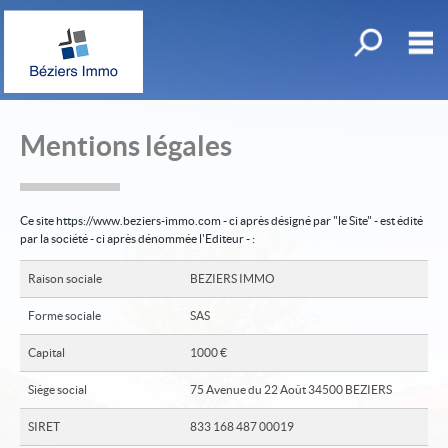
Toutes nos o
M
Acheter
Mentions légales
Louer
mander une estimation
Ce site https://www.beziers-immo.com - ci après désigné par "le Site" - est édité
Déposer une recherche
par la société - ci après dénommée l'Editeur - :
Nos actualités
Raison sociale
BEZIERS IMMO
Mon compte
Forme sociale
SAS
Mes sélections
Capital
1000 €
0
Siège social
75 Avenue du 22 Août 34500 BEZIERS
Accueil
SIRET
833 168 487 00019
Créer une alerte